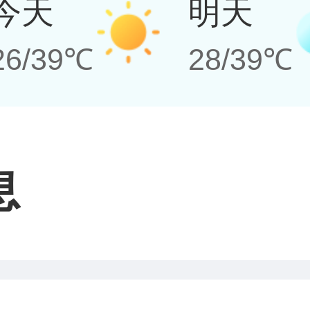
今天
明天
26/39℃
28/39℃
息