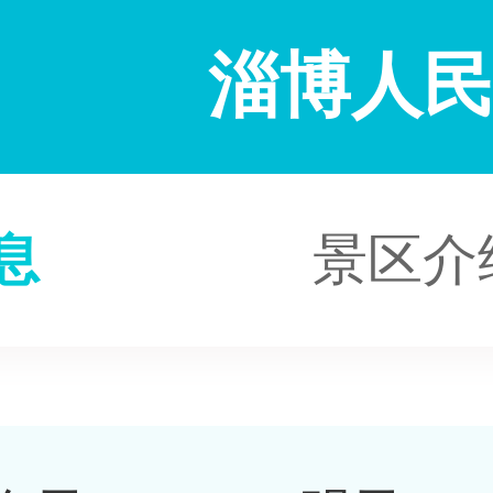
淄博人
息
景区介