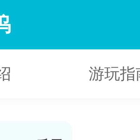
坞
绍
游玩指