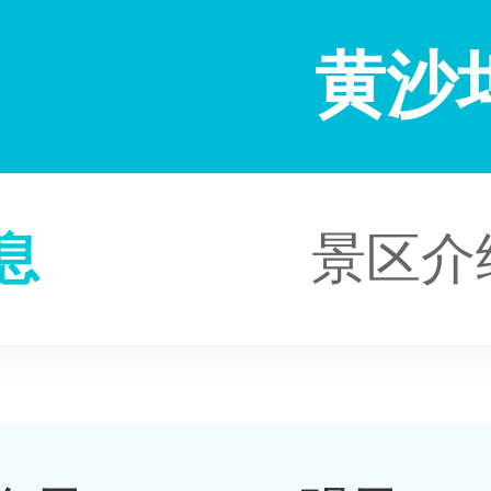
黄沙
息
景区介