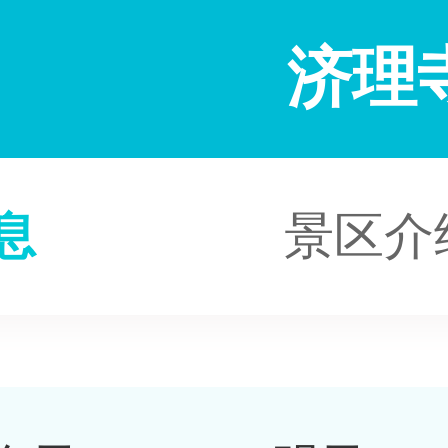
济理
息
景区介