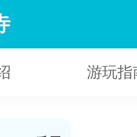
寺
绍
游玩指