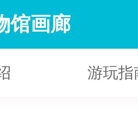
物馆画廊
绍
游玩指