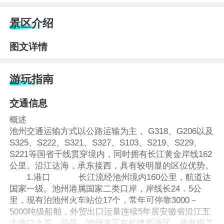
景区介绍
图文详情
游玩指南
交通信息
概述
池州交通运输方式以公路运输为主， G318、G206以及
S325、S222、S321、S327、S103、S219、S229、
S221等国省干线贯穿境内，同时拥有长江黄金岸线162
公里。沿江达海，承东接西，具有较明显的区位优势。
1.港口 长江流经池州境内160公里，航道达
国家一级。池州港属国家二类口岸，岸线长24．5公
里，现有泊池州火车站位17个，常年可停靠3000－
5000吨级船舶，外贸出口运量连续5年居安徽省沿江五
大港口之首。目前，池州港正在扩建新港区，并申报了