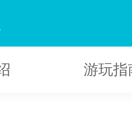
里
绍
游玩指