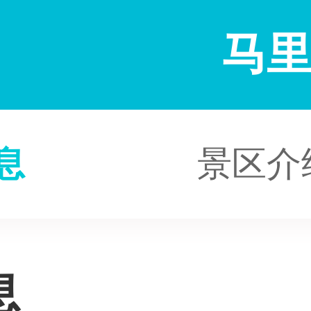
马
息
景区介
息