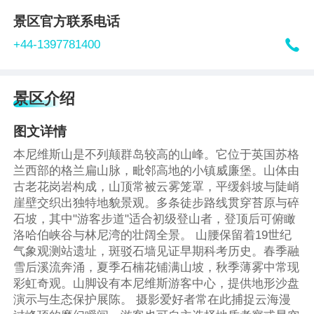
景区官方联系电话

+44-1397781400
景区介绍
图文详情
本尼维斯山是不列颠群岛较高的山峰。它位于英国苏格
兰西部的格兰扁山脉，毗邻高地的小镇威廉堡。山体由
古老花岗岩构成，山顶常被云雾笼罩，平缓斜坡与陡峭
崖壁交织出独特地貌景观。多条徒步路线贯穿苔原与碎
石坡，其中"游客步道"适合初级登山者，登顶后可俯瞰
洛哈伯峡谷与林尼湾的壮阔全景。 山腰保留着19世纪
气象观测站遗址，斑驳石墙见证早期科考历史。春季融
雪后溪流奔涌，夏季石楠花铺满山坡，秋季薄雾中常现
彩虹奇观。山脚设有本尼维斯游客中心，提供地形沙盘
演示与生态保护展陈。 摄影爱好者常在此捕捉云海漫