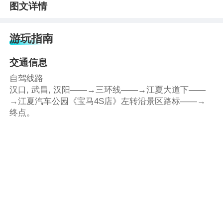
图文详情
游玩指南
交通信息
自驾线路
汉口, 武昌, 汉阳——→三环线——→江夏大道下——
→江夏汽车公园《宝马4S店》左转沿景区路标——→
终点。