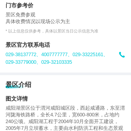
门市参考价
景区免费参观
具体收费情况以现场公示为主
* 以上信息仅供参考，具体以景区当日公示信息为准
景区官方联系电话

029-38137772、
4007777777、
029-33225161、
029-33779000、
029-32103335
景区介绍
图文详情
咸阳湖景区位于渭河咸阳城区段，西起咸通路，东至渭
河陇海铁路桥，全长4.7公里，宽600-800米，占地约
240公顷。咸阳湖工程于2004年10月全面开工建设，
2005年7月立坝蓄水，主要由水利防洪工程和生态景观