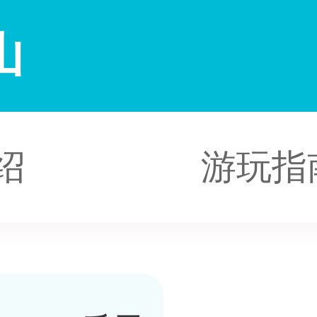
山
绍
游玩指