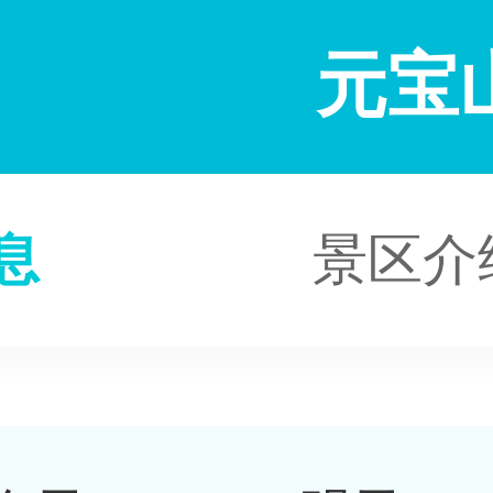
元宝
息
景区介