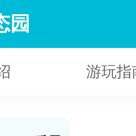
态园
绍
游玩指