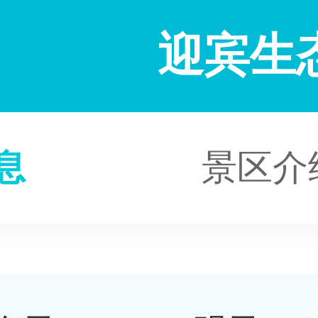
迎宾生
息
景区介