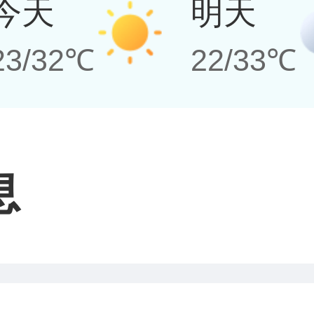
今天
明天
23/32℃
22/33℃
息