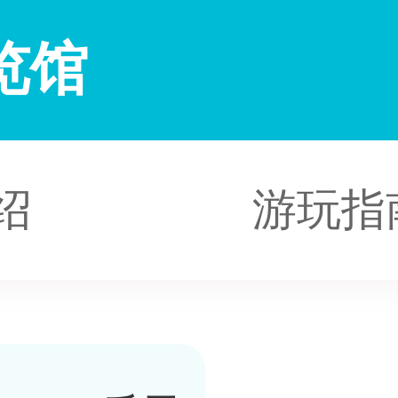
览馆
绍
游玩指