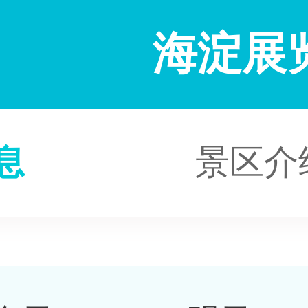
海淀展
息
景区介