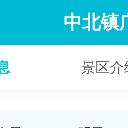
中北镇
息
景区介