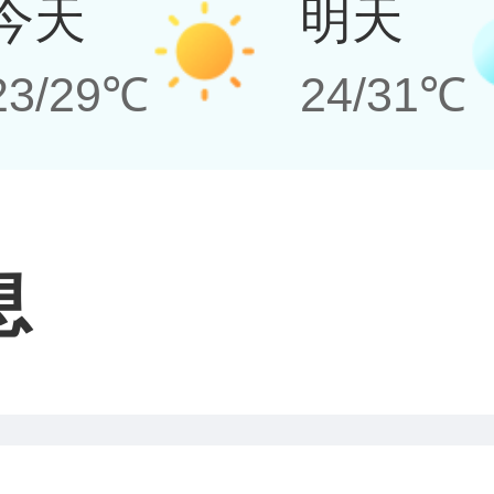
今天
明天
23/29℃
24/31℃
息