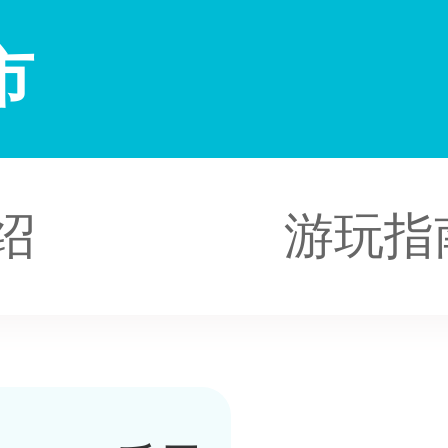
市
绍
游玩指