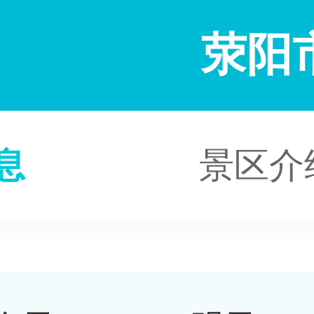
荥阳
息
景区介