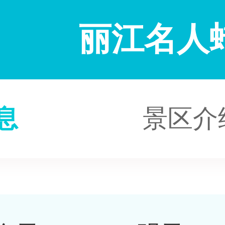
丽江名人
息
景区介