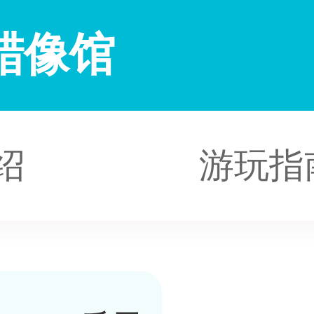
蜡像馆
绍
游玩指