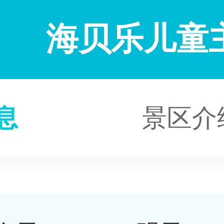
海贝乐儿童
息
景区介