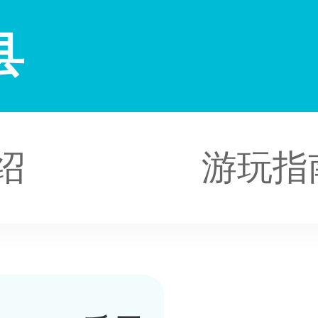
县
绍
游玩指