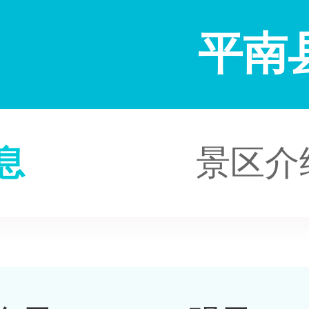
平南
息
景区介