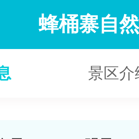
蜂桶寨自
息
景区介