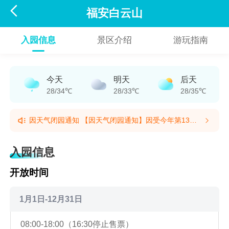

福安白云山
入园信息
景区介绍
游玩指南
今天
明天
后天
28/34℃
28/33℃
28/35℃
因天气闭园通知 【因天气闭园通知】因受今年第13号
台风“白海豚”影响，为确保广大游客人身安全，白云山
因天气闭园通知 【因天气闭园通知】因受今年第13号
九龙洞景区自8月8日即日起临时闭园，请广大游客相互
台风“白海豚”影响，为确保广大游客人身安全，白云山
入园信息
转告，景区恢复运营时间将根据天气情况另行通知。此
九龙洞景区自8月8日即日起临时闭园，请广大游客相互
次景区临时关闭给大家出行和游玩带来的不便，敬请谅
转告，景区恢复运营时间将根据天气情况另行通知。此
开放时间
解。特此通告(提示有效期2026/8/8至2026/8/9)
次景区临时关闭给大家出行和游玩带来的不便，敬请谅
解。特此通告(提示有效期2026/8/8至2026/8/9)
1月1日-12月31日
08:00-18:00（16:30停止售票）