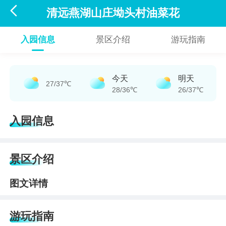

清远燕湖山庄坳头村油菜花
入园信息
景区介绍
游玩指南
今天
明天
27/37℃
28/36℃
26/37℃
入园信息
景区介绍
图文详情
游玩指南