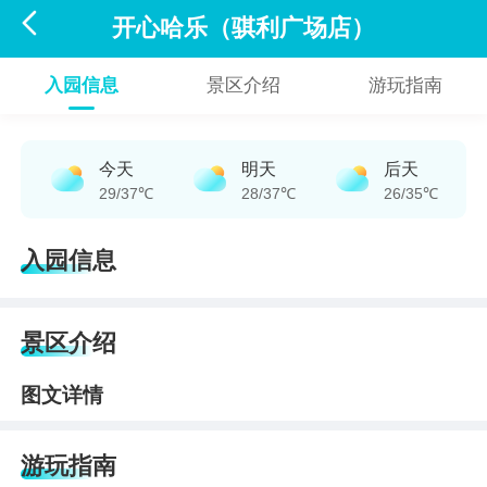

开心哈乐（骐利广场店）
入园信息
景区介绍
游玩指南
今天
明天
后天
29/37℃
28/37℃
26/35℃
入园信息
景区介绍
图文详情
游玩指南