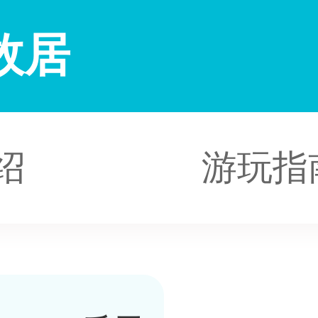
故居
绍
游玩指