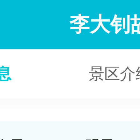
李大钊
息
景区介