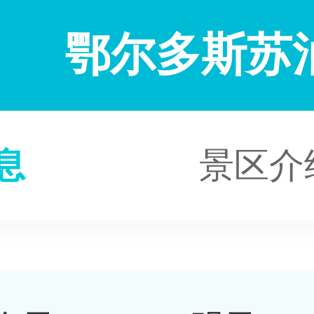
鄂尔多斯苏
息
景区介