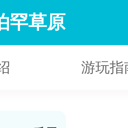
泊罕草原
绍
游玩指