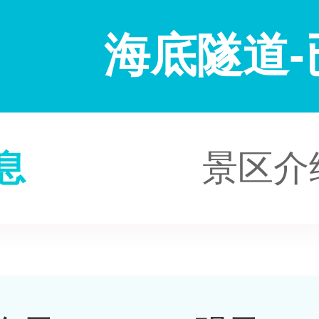
海底隧道-
息
景区介