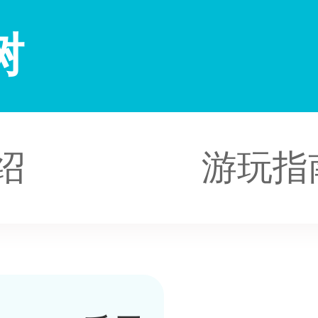
树
绍
游玩指