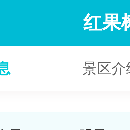
红果
息
景区介