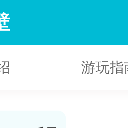
壁
绍
游玩指