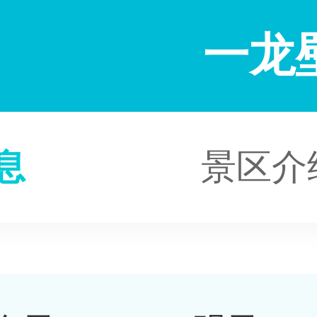
一龙
息
景区介