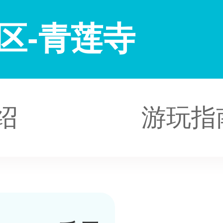
区-青莲寺
绍
游玩指