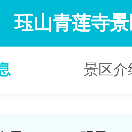
珏山青莲寺景
息
景区介