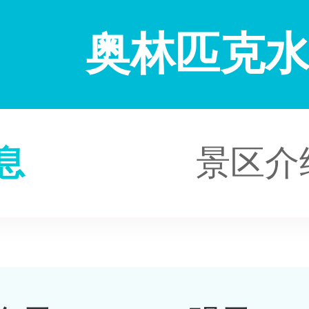
奥林匹克
息
景区介