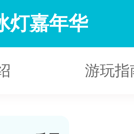
冰灯嘉年华
绍
游玩指