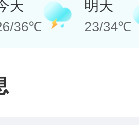
今天
明天
26/36℃
23/34℃
息