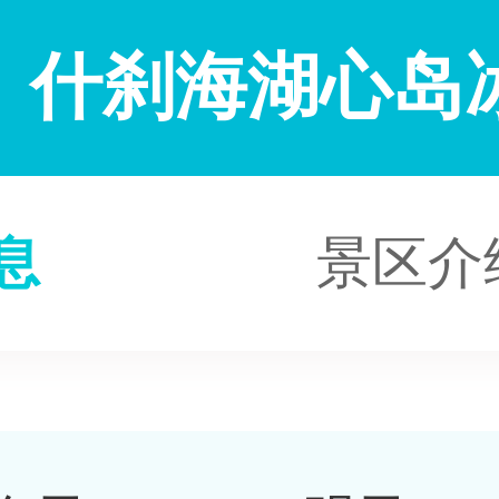
什刹海湖心岛
息
景区介