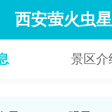
西安萤火虫
息
景区介