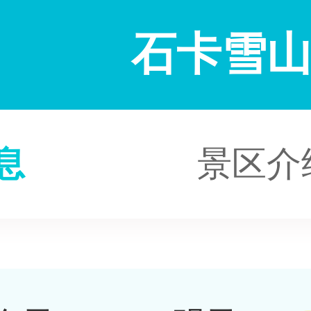
石卡雪
息
景区介