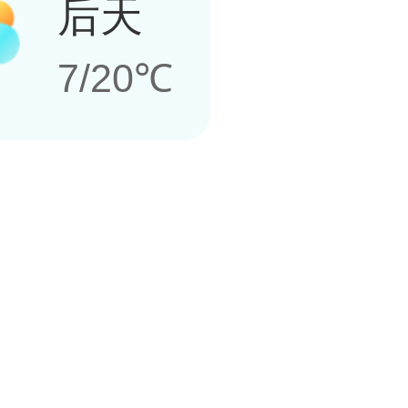
后天
7/20℃