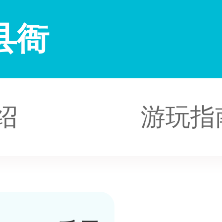
县衙
绍
游玩指