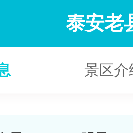
泰安老
息
景区介