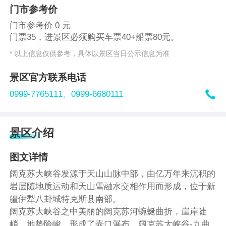
门市参考价
门市参考价 0 元
门票35，进景区必须购买车票40+船票80元。
* 以上信息仅供参考，具体以景区当日公示信息为准
景区官方联系电话

0999-7765111、
0999-6680111
景区介绍
图文详情
阔克苏大峡谷发源于天山山脉中部，由亿万年来沉积的
岩层随地质运动和天山雪融水交相作用而形成，位于新
疆伊犁八卦城特克斯县南部。
阔克苏大峡谷之中美丽的阔克苏河蜿蜒曲折，崖岸陡
峭，地势险峻，形成了壶口瀑布、阔克苏大峡谷-九曲