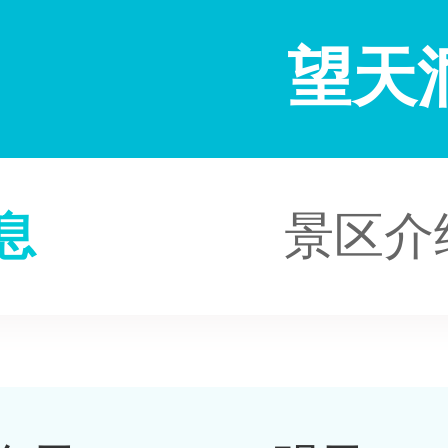
望天
息
景区介