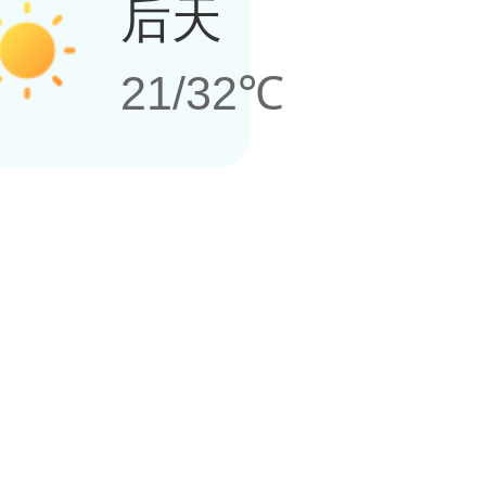
后天
21/32℃