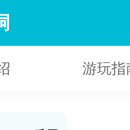
洞
绍
游玩指