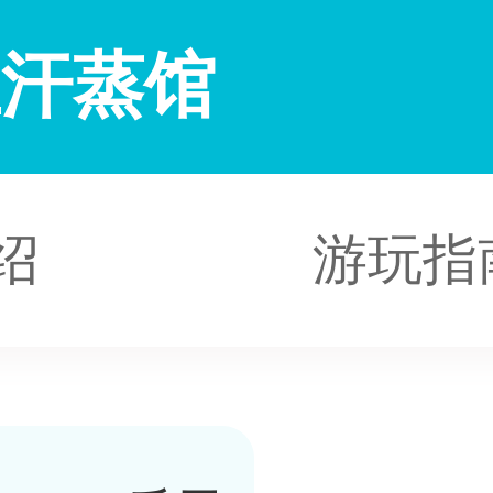
生汗蒸馆
绍
游玩指