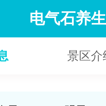
电气石养
息
景区介