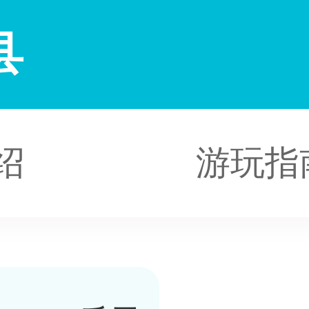
县
绍
游玩指