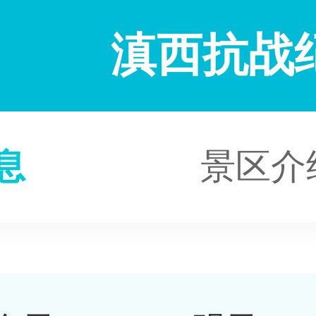
滇西抗战
息
景区介