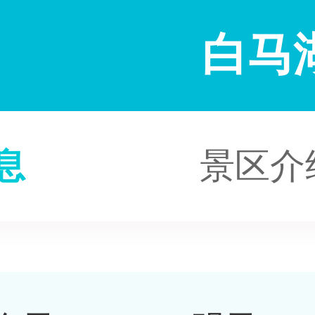
白马
息
景区介