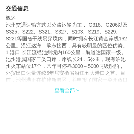
交通信息
概述
池州交通运输方式以公路运输为主， G318、G206以及
S325、S222、S321、S327、S103、S219、S229、
S221等国省干线贯穿境内，同时拥有长江黄金岸线162
公里。沿江达海，承东接西，具有较明显的区位优势。
1.港口 长江流经池州境内160公里，航道达国家一级。
池州港属国家二类口岸，岸线长24．5公里，现有泊池
州火车站位17个，常年可停靠3000－5000吨级船舶，
外贸出口运量连续5年居安徽省沿江五大港口之首。目
前，池州港正在扩建新港区，并申报了国家一类开放口
岸。 2.公路 国道318线、206线、沿江高速公路和合
查看全部

（肥）九（华山）黄（山）高速公路、大景高速公路均
穿越池州，已形成南北贯通、东西便捷的快速通道。
3.铁路 铜陵－池州－九江的沿江铁路，上海至池州的
城际列车正在修建。 13.航空 池州周边分别有合肥、安
庆、黄山、南京民航机场，目前正在梅龙镇兴建九华庄
旅游机场。市内可乘出租车到达景区。